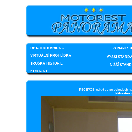
DETAILNÍ NABÍDKA
VARIANTY 
VIRTUÁLNÍ PROHLÍDKA
VYŠŠÍ STAND
TROŠKA HISTORIE
NIŽŠÍ STA
KONTAKT
RECEPCE: odtud se po schodech nah
kliknutím 